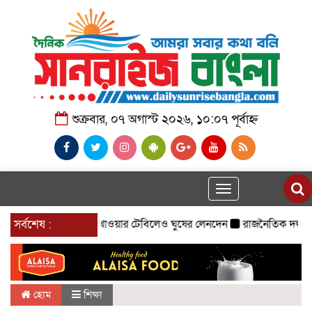
শুক্রবার, ০৭ অগাস্ট ২০২৬, ১০:০৭ পূর্বাহ্ন
Toggle
navigation
সর্বশেষ :
খাওয়ার টেবিলেও ঘুষের লেনদেন
রাজনৈতিক দল হিসেবে ক
হোম
শিক্ষা