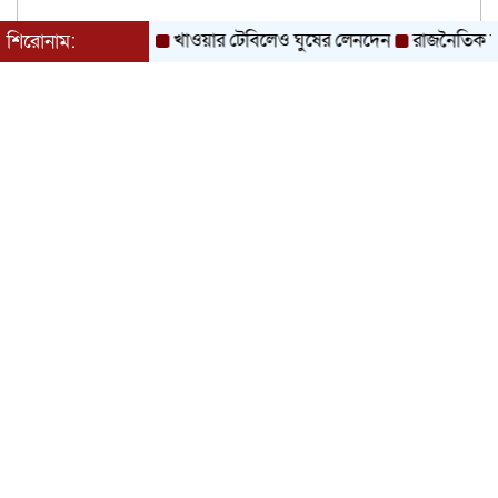
খাওয়ার টেবিলেও ঘুষের লেনদেন
রাজনৈতিক দল হিসে
শিরোনাম: