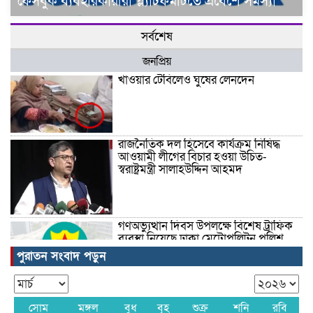
ফেসবুক ব্যবহারকারীরা প্ল্যাটফর্মটিতে প্রবেশে সমস্যা
সর্বশেষ
জনপ্রিয়
খাওয়ার টেবিলেও ঘুষের লেনদেন
রাজনৈতিক দল হিসেবে কার্যক্রম নিষিদ্ধ
আওয়ামী লীগের বিচার হওয়া উচিত-
স্বরাষ্ট্রমন্ত্রী সালাহউদ্দিন আহমদ
গণঅভ্যুত্থান দিবস উপলক্ষে বিশেষ ট্রাফিক
ব্যবস্থা নিয়েছে ঢাকা মেট্রোপলিটন পুলিশ
পুরাতন সংবাদ পড়ুন
তিনজন দগ্ধ হয়েছেন
সোম
মঙ্গল
বুধ
বৃহ
শুক্র
শনি
রবি