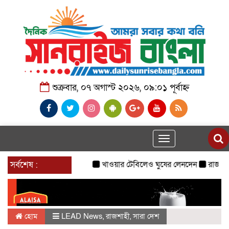
শুক্রবার, ০৭ অগাস্ট ২০২৬, ০৯:০১ পূর্বাহ্ন
Toggle
navigation
সর্বশেষ :
খাওয়ার টেবিলেও ঘুষের লেনদেন
রাজনৈতিক দল
হোম
LEAD News
,
রাজশাহী
,
সারা দেশ