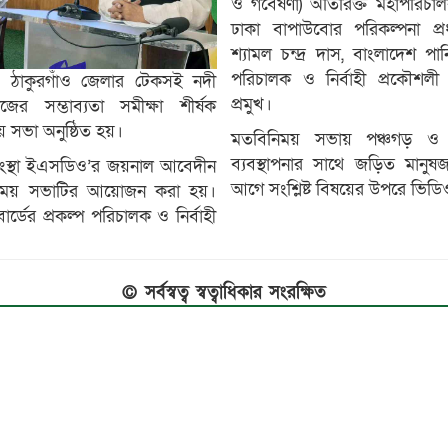
ও গবেষণা) অতিরিক্ত মহাপরিচা
ঢাকা বাপাউবোর পরিকল্পনা প্র
শ্যামল চন্দ্র দাস, বাংলাদেশ পান
পরিচালক ও নির্বাহী প্রকৌশলী
ও ঠাকুরগাঁও জেলার টেকসই নদী
প্রমুখ।
কাজের সম্ভাব্যতা সমীক্ষা শীর্ষক
 সভা অনুষ্ঠিত হয়।
মতবিনিময় সভায় পঞ্চগড় ও ঠ
ব্যবস্থাপনার সাথে জড়িত মানু
সংস্থা ইএসডিও’র জয়নাল আবেদীন
আগে সংশ্লিষ্ট বিষয়ের উপরে ভিডিওচ
নিময় সভাটির আয়োজন করা হয়।
র্ডের প্রকল্প পরিচালক ও নির্বাহী
© সর্বস্বত্ব স্বত্বাধিকার সংরক্ষিত