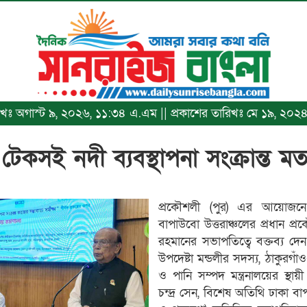
ারিখঃ অগাস্ট ৯, ২০২৬, ১১:৩৪ এ.এম || প্রকাশের তারিখঃ মে ১৯, ২০
 টেকসই নদী ব্যবস্থাপনা সংক্রান্ত 
প্রকৌশলী (পুর) এর আয়োজনে 
বাপাউবো উত্তরাঞ্চলের প্রধান প্র
রহমানের সভাপতিত্বে বক্তব্য দে
উপদেষ্টা মন্ডলীর সদস্য, ঠাকুর
ও পানি সম্পদ মন্ত্রনালয়ের স্থ
চন্দ্র সেন, বিশেষ অতিথি ঢাকা ব