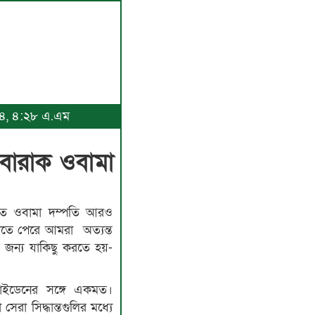
০২৪, ৪:২৮ এ.এম
ট বারাক ওবামা
বৃতিতে ওবামা দম্পতি আরও
দিতে পেরে আমরা অত্যন্ত
 জন্য যাকিছু করতে হয়-
 বাইডেনের সঙ্গে একমত।
েরা সিদ্ধান্তগুলির মধ্যে