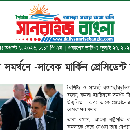
রিখঃ অগাস্ট ৬, ২০২৬, ৮:১৭ পি.এম || প্রকাশের তারিখঃ জুলাই ২৭, ২
 সমর্থনে -সাবেক মার্কিন প্রেসিডেন্
বৈশিষ্ট্য ও সামর্থ্য রয়েছে,বি
বলেন, কমলা হ্যারিসকে সমর্থন 
উচ্ছ্বসিত । এবং তাকে জেতানোর
আমরা সব করব।
তারা বলেন, ‘আমরা রাষ্ট্রপতি
কমলাকে বেছে নেওয়া তার নেওয়া স