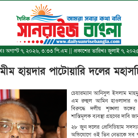
রিখঃ অগাস্ট ৭, ২০২৬, ৩:৩৩ পি.এম || প্রকাশের তারিখঃ জুলাই ৭, ২০
মীম হায়দার পাটোয়ারি দলের মহাস
চেয়ারম্যান আনিসুল ইসলাম মাহম
এম রুহুল আমিন হাওলাদার ও মো
বিরুদ্ধে দলীয় শৃঙ্খলা ভঙ
শাস্তিমূলক ব্যবস্থা গ্রহণের দাবি 
২৮ জুন দলের প্রেসিডিয়াম সদস্য
অভিযোগে ওই তিন নেতাকে সব প