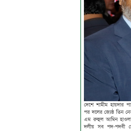
দেশে শামীম হায়দার প
পর দলের জ্যেষ্ঠ তিন ন
এম রুহুল আমিন হাওলাদা
দলীয় সব পদ-পদবী থে