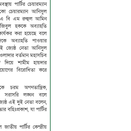
স্থায় পার্টির চেয়ারম্যান
 কো চেয়ারম্যান আনিসুল
ন এ বি এম রুহুল আমিন
জিবুল হককে অব্যাহতি
 কার্যকর করা হয়েছে বলে
দিকে অব্যাহতি পাওয়ার
ুই জ্যেষ্ঠ নেতা আনিসুল
ওলাদার বর্তমান মহাসচিব
াদ দিয়ে শামীম হায়দার
িয়োগের বিরোধিতা করে
ে চরম অগণতান্ত্রিক,
ের সরাসরি লঙ্ঘন বলে
েষ্ঠ এই দু্ই নেতা বলেন,
িতার বহিঃপ্রকাশ, যা পার্টির
তীয় পার্টির কেন্দ্রীয়