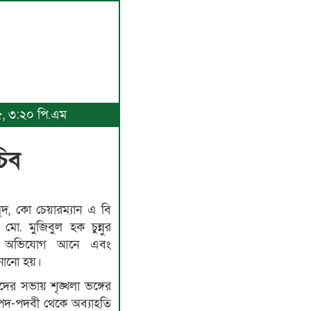
২৫, ৩:২০ পি.এম
চিব
ুদ, কো চেয়ারম্যান এ বি
. মুজিবুল হক চুন্নুর
্গের অভিযোগ আনে এবং
জানানো হয়।
দের সভায় শৃঙ্খলা ভঙ্গের
দ-পদবী থেকে অব্যাহতি