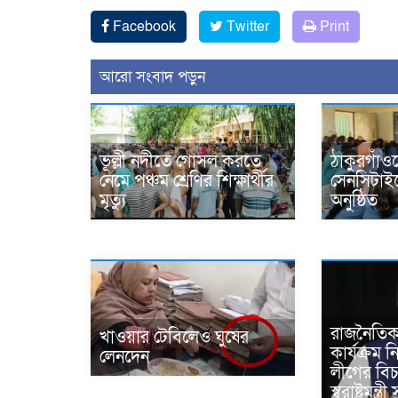
Facebook
Twitter
Print
আরো সংবাদ পড়ুন
ভূল্লী নদীতে গোসল করতে
ঠাকুরগাঁওয়
নেমে পঞ্চম শ্রেণির শিক্ষার্থীর
সেনসিটাইজ
মৃত্যু
অনুষ্ঠিত
রাজনৈতিক
খাওয়ার টেবিলেও ঘুষের
কার্যক্রম 
লেনদেন
লীগের বি
স্বরাষ্ট্রমন