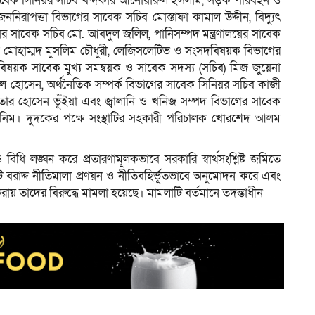
 সাবেক সিনিয়র সচিব খন্দকার আনোয়ারুল ইসলাম, সড়ক পরিবহন ও
রাপত্তা বিভাগের সাবেক সচিব মোস্তাফা কামাল উদ্দীন, বিদ্যুৎ
ের সাবেক সচিব মো. আবদুল জলিল, পানিসম্পদ মন্ত্রণালয়ের সাবেক
মোহাম্মদ মুসলিম চৌধুরী, লেজিসলেটিভ ও সংসদবিষয়ক বিভাগের
ষয়ক সাবেক মুখ্য সমন্বয়ক ও সাবেক সদস্য (সচিব) মিজ জুয়েনা
ল হোসেন, অর্থনৈতিক সম্পর্ক বিভাগের সাবেক সিনিয়র সচিব কাজী
খতার হোসেন ভূঁইয়া এবং জ্বালানি ও খনিজ সম্পদ বিভাগের সাবেক
ুনিম। দুদকের পক্ষে সংস্থাটির সহকারী পরিচালক খোরশেদ আলম
ধি লঙ্ঘন করে প্রতারণামূলকভাবে সরকারি স্বার্থসংশ্লিষ্ট জমিতে
 ফ্ল্যাট বরাদ্দ নীতিমালা প্রণয়ন ও নীতিবহির্ভূতভাবে অনুমোদন করে এবং
রায় তাদের বিরুদ্ধে মামলা হয়েছে। মামলাটি বর্তমানে তদন্তাধীন