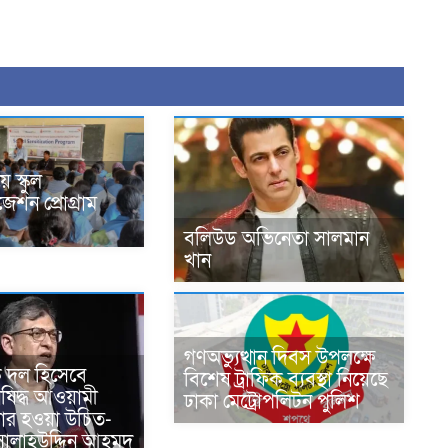
ে স্কুল
েশন প্রোগ্রাম
বলিউড অভিনেতা সালমান
খান
গণঅভ্যুত্থান দিবস উপলক্ষে
 দল হিসেবে
বিশেষ ট্রাফিক ব্যবস্থা নিয়েছে
নিষিদ্ধ আওয়ামী
ঢাকা মেট্রোপলিটন পুলিশ
চার হওয়া উচিত-
্ত্রী সালাহউদ্দিন আহমদ