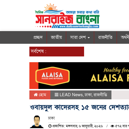
প্রচ্ছদ
জাতীয়
সারা দেশ
রাজনীতি
অর্থ
সর্বশেষ :
হোম
LEAD News
,
ঢাকা
,
রাজনীতি
ওবায়দুল কাদেরসহ ১৫ জনের দেশত্যা
ঢাকা
প্রকাশিত: মঙ্গলবার, ৬ জানুয়ারী, ২০২৬
৫৭২ বার 