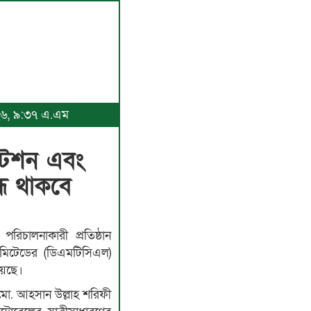
০২৬, ৯:৩৭ এ.এম
স্টেশন এবং
ন্ধ থাকবে
পরিচালনাকারী প্রতিষ্ঠান
লিমিটেডের (ডিএমটিসিএল)
য়েছে।
মো. আহসান উল্লাহ শরিফী