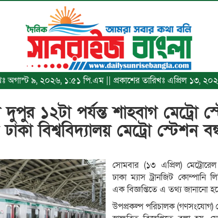
রিখঃ অগাস্ট ৯, ২০২৬, ১:৫১ পি.এম || প্রকাশের তারিখঃ এপ্রিল ১৩, ২
 দুপুর ১২টা পর্যন্ত শাহবাগ মেট্রো 
ঢাকা বিশ্ববিদ্যালয় মেট্রো স্টেশন ব
সোমবার (১৩ এপ্রিল) মেট্রোরেল 
ঢাকা ম্যাস ট্রানজিট কোম্পানি 
এক বিজ্ঞপ্তিতে এ তথ্য জানানো হ
উপপ্রকল্প পরিচালক (গণসংযোগ) 