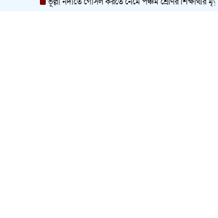
ভূল্লী নদীতে গোসল করতে নেমে পঞ্চম শ্রেণির শিক্ষার্থীর মৃত্যু