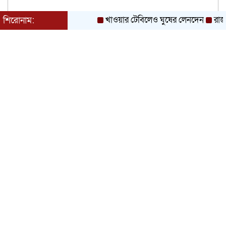
খাওয়ার টেবিলেও ঘুষের লেনদেন
রাজনৈতিক
শিরোনাম: