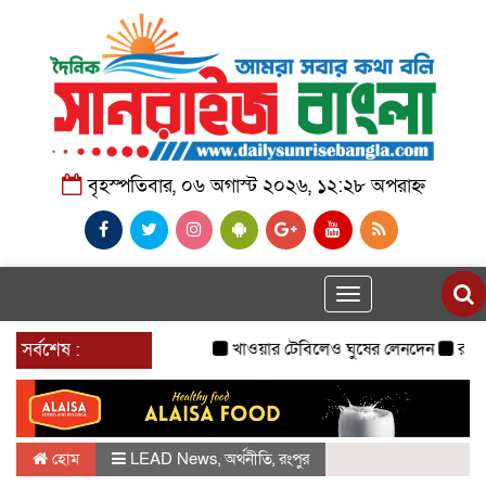
বৃহস্পতিবার, ০৬ অগাস্ট ২০২৬, ১২:২৮ অপরাহ্ন
Toggle
navigation
সর্বশেষ :
খাওয়ার টেবিলেও ঘুষের লেনদেন
রাজনৈতিক
হোম
LEAD News
,
অর্থনীতি
,
রংপুর