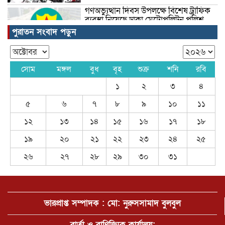
গণঅভ্যুত্থান দিবস উপলক্ষে বিশেষ ট্রাফিক
ব্যবস্থা নিয়েছে ঢাকা মেট্রোপলিটন পুলিশ
পুরাতন সংবাদ পড়ুন
তিনজন দগ্ধ হয়েছেন
সোম
মঙ্গল
বুধ
বৃহ
শুক্র
শনি
রবি
১
২
৩
৪
৫
৬
৭
৮
৯
১০
১১
ইতিহাসের সর্বোচ্চ প্রাইজমানি
১২
১৩
১৪
১৫
১৬
১৭
১৮
১৯
২০
২১
২২
২৩
২৪
২৫
২৬
২৭
২৮
২৯
৩০
৩১
ফেসবুক ব্যবহারকারীরা প্ল্যাটফর্মটিতে
প্রবেশে সমস্যা
ভারপ্রাপ্ত সম্পাদক : মো: নুরুসসামাদ বুলবুল
সড়ক দুর্ঘটনায় আপন দুই ভাইয়ের মৃত্যু
বার্তা ও বাণিজ্যিক কার্যালয়: