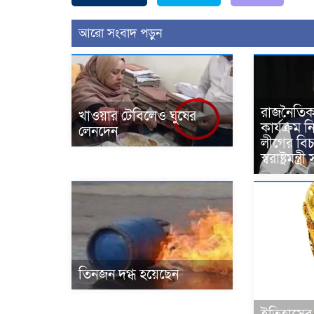
আরো সংবাদ পড়ুন
রাজনৈতিক
খাওয়ার টেবিলেও ঘুষের
কার্যক্রম 
লেনদেন
লীগের বি
স্বরাষ্ট্রমন
তিনজন দগ্ধ হয়েছেন