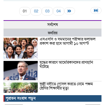
01
02
03
04
সর্বশেষ
জনপ্রিয়
এসএসসি ও সমমানের পরীক্ষার ফলাফল
প্রকাশ করা হবে আগামী ১০ আগস্ট
যুদ্ধের কারণে আমেরিকানদের প্রাণহানি
ঘটেছে
ভূল্লী নদীতে গোসল করতে নেমে পঞ্চম
শ্রেণির শিক্ষার্থীর মৃত্যু
পুরাতন সংবাদ পড়ুন