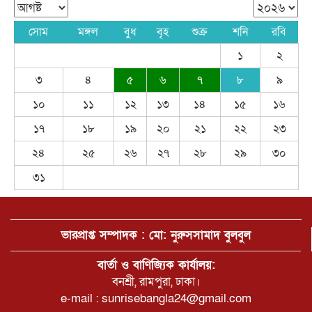
ঠাকুরগাঁওয়ে স্কুল সেনসিটাইজেশন প্রোগ্রাম
অনুষ্ঠিত
সোম
মঙ্গল
বুধ
বৃহ
শুক্র
শনি
রবি
১
২
বলিউড অভিনেতা সালমান খান
৩
৪
৫
৬
৭
৮
৯
১০
১১
১২
১৩
১৪
১৫
১৬
১৭
১৮
১৯
২০
২১
২২
২৩
খাওয়ার টেবিলেও ঘুষের লেনদেন
২৪
২৫
২৬
২৭
২৮
২৯
৩০
৩১
রাজনৈতিক দল হিসেবে কার্যক্রম নিষিদ্ধ
আওয়ামী লীগের বিচার হওয়া উচিত-
স্বরাষ্ট্রমন্ত্রী সালাহউদ্দিন আহমদ
ভারপ্রাপ্ত সম্পাদক : মো: নুরুসসামাদ বুলবুল
বার্তা ও বাণিজ্যিক কার্যালয়:
বনশ্রী, রামপুরা, ঢাকা।
গণঅভ্যুত্থান দিবস উপলক্ষে বিশেষ ট্রাফিক
e-mail : sunrisebangla24@gmail.com
ব্যবস্থা নিয়েছে ঢাকা মেট্রোপলিটন পুলিশ