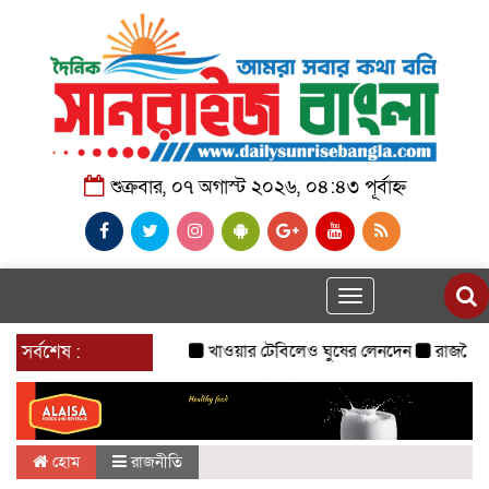
শুক্রবার, ০৭ অগাস্ট ২০২৬, ০৪:৪৩ পূর্বাহ্ন
Toggle
navigation
সর্বশেষ :
খাওয়ার টেবিলেও ঘুষের লেনদেন
রাজনৈতিক দল 
হোম
রাজনীতি