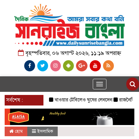
বৃহস্পতিবার, ০৬ অগাস্ট ২০২৬, ১১:১৯ অপরাহ্ন
Toggle
navigation
সর্বশেষ :
খাওয়ার টেবিলেও ঘুষের লেনদেন
রাজনৈতিক দল হিসে
হোম
ইসলামিক