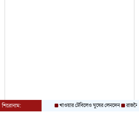
খাওয়ার টেবিলেও ঘুষের লেনদেন
রাজনৈতিক দল
শিরোনাম: