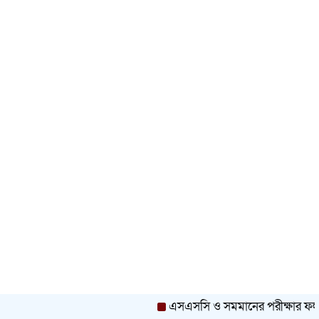
এসএসসি ও সমমানের পরীক্ষার ফলাফল প