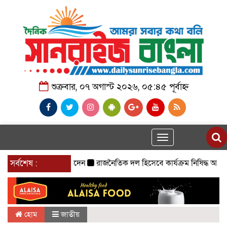
শুক্রবার, ০৭ অগাস্ট ২০২৬, ০৫:৪৫ পূর্বাহ্ন
Toggle
navigation
র টেবিলেও ঘুষের লেনদেন
সর্বশেষ :
রাজনৈতিক দল হিসেবে কার্যক্রম নিষিদ্ধ আওয়ামী লীগ
হোম
জাতীয়