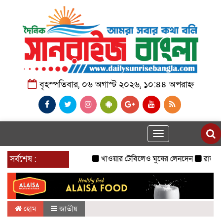
বৃহস্পতিবার, ০৬ অগাস্ট ২০২৬, ১০:৪৪ অপরাহ্ন
Toggle
navigation
সর্বশেষ :
খাওয়ার টেবিলেও ঘুষের লেনদেন
রাজনৈতিক দ
হোম
জাতীয়