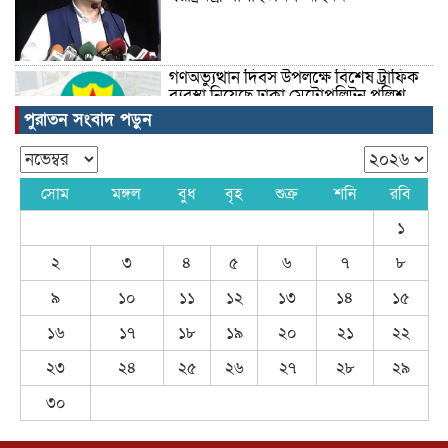
গণঅভ্যুত্থান দিবস উপলক্ষে বিশেষ ট্রাফিক
ব্যবস্থা নিয়েছে ঢাকা মেট্রোপলিটন পুলিশ
পুরাতন সংবাদ পড়ুন
তিনজন দগ্ধ হয়েছেন
সোম
মঙ্গল
বুধ
বৃহ
শুক্র
শনি
রবি
১
২
৩
৪
৫
৬
৭
৮
ইতিহাসের সর্বোচ্চ প্রাইজমানি
৯
১০
১১
১২
১৩
১৪
১৫
১৬
১৭
১৮
১৯
২০
২১
২২
২৩
২৪
২৫
২৬
২৭
২৮
২৯
৩০
ফেসবুক ব্যবহারকারীরা প্ল্যাটফর্মটিতে
প্রবেশে সমস্যা