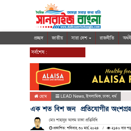
প্রচ্ছদ
জাতীয়
সারা দেশ
রাজনীতি
অর্থ
সর্বশেষ :
হোম
LEAD News
,
ইসলামিক
,
ঢাকা
,
ধর্ম
এক শত বিশ জন প্রতিযোগীর অংশগ্র
মোঃ শাহানুর আলম ঢাকা প্রতিনিধি
প্রকাশিত: শনিবার, ৩০ মার্চ, ২০২৪
২১৪০ বার পড়