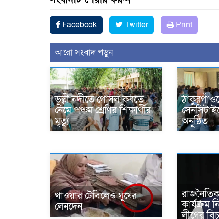
সংবাদটি শেয়ার করুন
Facebook
Twitter
Print
আরো সংবাদ পড়ুন
ভূল্লী নদীতে গোসল করতে
ঠাকুরগাঁওয়
নেমে পঞ্চম শ্রেণির শিক্ষার্থীর
সেনসিটাইজ
মৃত্যু
অনুষ্ঠিত
রাজনৈতিক
খাওয়ার টেবিলেও ঘুষের
কার্যক্রম 
লেনদেন
লীগের বি