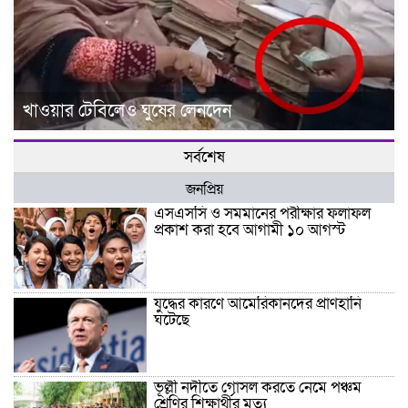
খাওয়ার টেবিলেও ঘুষের লেনদেন
সর্বশেষ
জনপ্রিয়
এসএসসি ও সমমানের পরীক্ষার ফলাফল
প্রকাশ করা হবে আগামী ১০ আগস্ট
যুদ্ধের কারণে আমেরিকানদের প্রাণহানি
ঘটেছে
ভূল্লী নদীতে গোসল করতে নেমে পঞ্চম
শ্রেণির শিক্ষার্থীর মৃত্যু