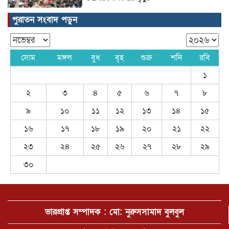
পুরাতন সংবাদ পড়ুন
ঠাকুরগাঁওয়ে স্কুল সেনসিটাইজেশন প্রোগ্রাম
অনুষ্ঠিত
সোম
মঙ্গল
বুধ
বৃহ
শুক্র
শনি
রবি
১
বলিউড অভিনেতা সালমান খান
২
৩
৪
৫
৬
৭
৮
৯
১০
১১
১২
১৩
১৪
১৫
১৬
১৭
১৮
১৯
২০
২১
২২
খাওয়ার টেবিলেও ঘুষের লেনদেন
২৩
২৪
২৫
২৬
২৭
২৮
২৯
৩০
রাজনৈতিক দল হিসেবে কার্যক্রম নিষিদ্ধ
আওয়ামী লীগের বিচার হওয়া উচিত-
স্বরাষ্ট্রমন্ত্রী সালাহউদ্দিন আহমদ
ভারপ্রাপ্ত সম্পাদক : মো: নুরুসসামাদ বুলবুল