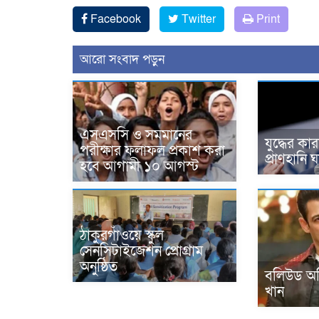
Facebook
Twitter
Print
আরো সংবাদ পড়ুন
এসএসসি ও সমমানের
যুদ্ধের ক
পরীক্ষার ফলাফল প্রকাশ করা
প্রাণহানি 
হবে আগামী ১০ আগস্ট
ঠাকুরগাঁওয়ে স্কুল
সেনসিটাইজেশন প্রোগ্রাম
অনুষ্ঠিত
বলিউড অভ
খান