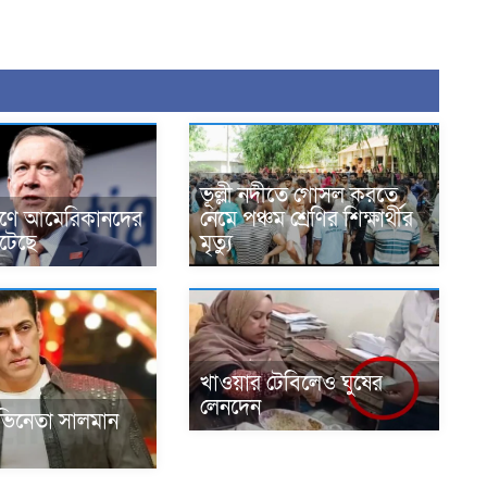
ভূল্লী নদীতে গোসল করতে
ারণে আমেরিকানদের
নেমে পঞ্চম শ্রেণির শিক্ষার্থীর
ঘটেছে
মৃত্যু
খাওয়ার টেবিলেও ঘুষের
লেনদেন
িনেতা সালমান