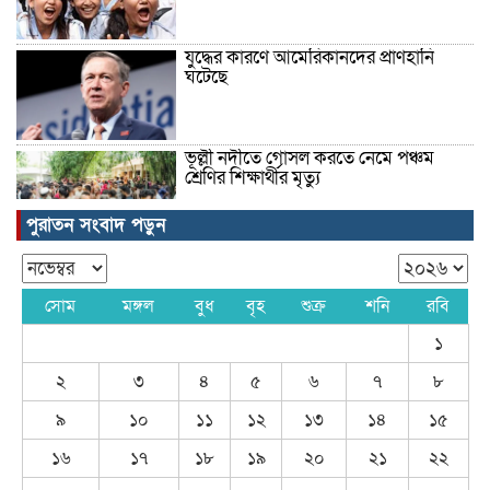
যুদ্ধের কারণে আমেরিকানদের প্রাণহানি
ঘটেছে
ভূল্লী নদীতে গোসল করতে নেমে পঞ্চম
শ্রেণির শিক্ষার্থীর মৃত্যু
পুরাতন সংবাদ পড়ুন
ঠাকুরগাঁওয়ে স্কুল সেনসিটাইজেশন প্রোগ্রাম
অনুষ্ঠিত
সোম
মঙ্গল
বুধ
বৃহ
শুক্র
শনি
রবি
১
বলিউড অভিনেতা সালমান খান
২
৩
৪
৫
৬
৭
৮
৯
১০
১১
১২
১৩
১৪
১৫
১৬
১৭
১৮
১৯
২০
২১
২২
খাওয়ার টেবিলেও ঘুষের লেনদেন