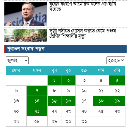
যুদ্ধের কারণে আমেরিকানদের প্রাণহানি
ঘটেছে
ভূল্লী নদীতে গোসল করতে নেমে পঞ্চম
শ্রেণির শিক্ষার্থীর মৃত্যু
পুরাতন সংবাদ পড়ুন
ঠাকুরগাঁওয়ে স্কুল সেনসিটাইজেশন প্রোগ্রাম
অনুষ্ঠিত
সোম
মঙ্গল
বুধ
বৃহ
শুক্র
শনি
রবি
১
২
৩
৪
৫
বলিউড অভিনেতা সালমান খান
৬
৭
৮
৯
১০
১১
১২
১৩
১৪
১৫
১৬
১৭
১৮
১৯
২০
২১
২২
২৩
২৪
২৫
২৬
খাওয়ার টেবিলেও ঘুষের লেনদেন
২৭
২৮
২৯
৩০
৩১