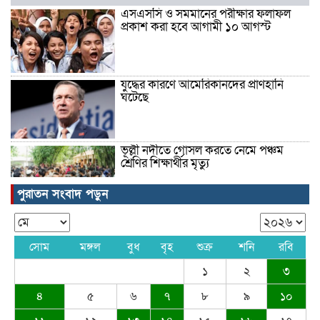
এসএসসি ও সমমানের পরীক্ষার ফলাফল
প্রকাশ করা হবে আগামী ১০ আগস্ট
যুদ্ধের কারণে আমেরিকানদের প্রাণহানি
ঘটেছে
ভূল্লী নদীতে গোসল করতে নেমে পঞ্চম
শ্রেণির শিক্ষার্থীর মৃত্যু
পুরাতন সংবাদ পড়ুন
ঠাকুরগাঁওয়ে স্কুল সেনসিটাইজেশন প্রোগ্রাম
অনুষ্ঠিত
সোম
মঙ্গল
বুধ
বৃহ
শুক্র
শনি
রবি
১
২
৩
বলিউড অভিনেতা সালমান খান
৪
৫
৬
৭
৮
৯
১০