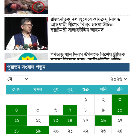
রাজনৈতিক দল হিসেবে কার্যক্রম নিষিদ্ধ
আওয়ামী লীগের বিচার হওয়া উচিত-
স্বরাষ্ট্রমন্ত্রী সালাহউদ্দিন আহমদ
গণঅভ্যুত্থান দিবস উপলক্ষে বিশেষ ট্রাফিক
ব্যবস্থা নিয়েছে ঢাকা মেট্রোপলিটন পুলিশ
পুরাতন সংবাদ পড়ুন
তিনজন দগ্ধ হয়েছেন
সোম
মঙ্গল
বুধ
বৃহ
শুক্র
শনি
রবি
১
২
৩
৪
৫
৬
৭
৮
৯
১০
ইতিহাসের সর্বোচ্চ প্রাইজমানি
১১
১২
১৩
১৪
১৫
১৬
১৭
১৮
১৯
২০
২১
২২
২৩
২৪