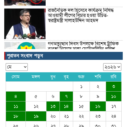
রাজনৈতিক দল হিসেবে কার্যক্রম নিষিদ্ধ
আওয়ামী লীগের বিচার হওয়া উচিত-
স্বরাষ্ট্রমন্ত্রী সালাহউদ্দিন আহমদ
গণঅভ্যুত্থান দিবস উপলক্ষে বিশেষ ট্রাফিক
ব্যবস্থা নিয়েছে ঢাকা মেট্রোপলিটন পুলিশ
পুরাতন সংবাদ পড়ুন
তিনজন দগ্ধ হয়েছেন
সোম
মঙ্গল
বুধ
বৃহ
শুক্র
শনি
রবি
১
২
৩
৪
৫
৬
৭
৮
৯
১০
ইতিহাসের সর্বোচ্চ প্রাইজমানি
১১
১২
১৩
১৪
১৫
১৬
১৭
১৮
১৯
২০
২১
২২
২৩
২৪
২৫
২৬
২৭
২৮
২৯
৩০
৩১