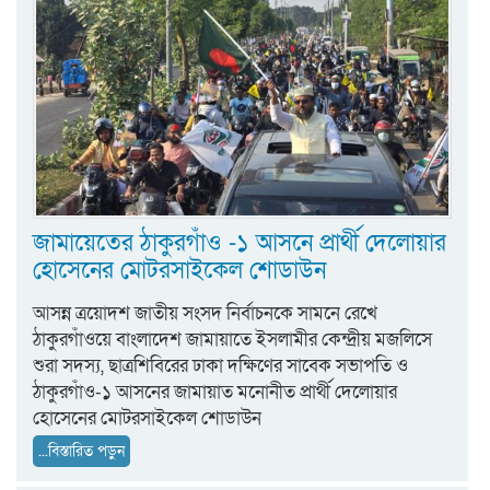
জামায়েতের ঠাকুরগাঁও -১ আসনে প্রার্থী দেলোয়ার
হোসেনের মোটরসাইকেল শোডাউন
আসন্ন ত্রয়োদশ জাতীয় সংসদ নির্বাচনকে সামনে রেখে
ঠাকুরগাঁওয়ে বাংলাদেশ জামায়াতে ইসলামীর কেন্দ্রীয় মজলিসে
শুরা সদস্য, ছাত্রশিবিরের ঢাকা দক্ষিণের সাবেক সভাপতি ও
ঠাকুরগাঁও-১ আসনের জামায়াত মনোনীত প্রার্থী দেলোয়ার
হোসেনের মোটরসাইকেল শোডাউন
...বিস্তারিত পড়ুন