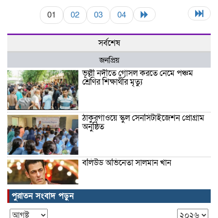
01
02
03
04
সর্বশেষ
জনপ্রিয়
ভূল্লী নদীতে গোসল করতে নেমে পঞ্চম
শ্রেণির শিক্ষার্থীর মৃত্যু
ঠাকুরগাঁওয়ে স্কুল সেনসিটাইজেশন প্রোগ্রাম
অনুষ্ঠিত
বলিউড অভিনেতা সালমান খান
পুরাতন সংবাদ পড়ুন