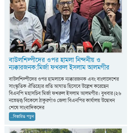
বাউলশিল্পীদের ওপর হামলা নিন্দনীয় ও
ন্যক্কারজনক:মির্জা ফখরুল ইসলাম আলমগীর
বাউলশিল্পীদের ওপর হামলাকে ন্যক্কারজনক এবং বাংলাদেশের
সাংস্কৃতিক ঐতিহ্যের প্রতি আঘাত হিসেবে উল্লেখ করেছেন
বিএনপি মহাসচিব মির্জা ফখরুল ইসলাম আলমগীর। বুধবার (২৬
নভেম্বর) বিকেলে ঠাকুরগাঁও জেলা বিএনপির কার্যালয় উদ্বোধন
শেষে সাংবাদিকদের
...বিস্তারিত পড়ুন